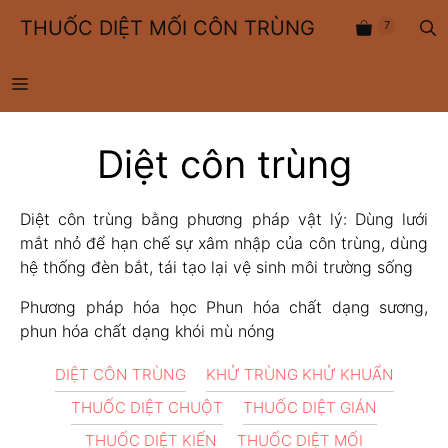
Chuyển
THUỐC DIỆT MỐI CÔN TRÙNG
7
đến
nội
dung
MENU
Diệt côn trùng
Diệt côn trùng bằng phương pháp vật lý: Dùng lưới
mắt nhỏ để hạn chế sự xâm nhập của côn trùng, dùng
hệ thống đèn bắt, tái tạo lại vệ sinh môi trường sống
Phương pháp hóa học Phun hóa chất dạng sương,
phun hóa chất dạng khói mù nóng
DIỆT CÔN TRÙNG
KHỬ TRÙNG KHỬ KHUẨN
THUỐC DIỆT CHUỘT
THUỐC DIỆT GIÁN
THUỐC DIỆT KIẾN
THUỐC DIỆT MỐI