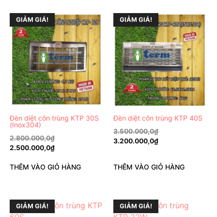
GIẢM GIÁ!
GIẢM GIÁ!
Đèn diệt côn trùng KTP 30S
Đèn diệt côn trùng KTP 40S
(Inox304)
3.500.000,0
₫
2.800.000,0
₫
3.200.000,0
₫
2.500.000,0
₫
THÊM VÀO GIỎ HÀNG
THÊM VÀO GIỎ HÀNG
GIẢM GIÁ!
GIẢM GIÁ!