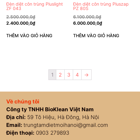
Đèn diệt côn trùng Pluslight
Đèn diệt côn trùng Pluszap
ZF 043
PZ 80S
2.500.000,0
₫
6.100.000,0
₫
2.400.000,0
₫
6.000.000,0
₫
THÊM VÀO GIỎ HÀNG
THÊM VÀO GIỎ HÀNG
1
2
3
4
→
Về chúng tôi
Công ty TNHH BioKlean Việt Nam
Địa chỉ:
59 Tô Hiệu, Hà Đông, Hà Nội
Email:
trungtamdietmoihanoi@gmail.com
Điện thoại:
0903 279893