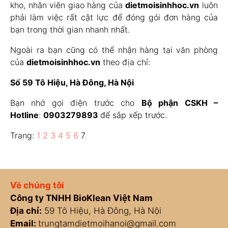
kho, nhân viên giao hàng của
dietmoisinhhoc.vn
luôn
phải làm việc rất cật lực để đóng gói đơn hàng của
bạn trong thời gian nhanh nhất.
Ngoài ra bạn cũng có thể nhận hàng tại văn phòng
của
dietmoisinhhoc.vn
theo địa chỉ:
Số 59 Tô Hiệu, Hà Đông, Hà Nội
Bạn nhớ gọi điện trước cho
Bộ phận CSKH –
Hotline
:
0903279893
để sắp xếp trước.
Trang:
1
2
3
4
5
6
7
Về chúng tôi
Công ty TNHH BioKlean Việt Nam
Địa chỉ:
59 Tô Hiệu, Hà Đông, Hà Nội
Email:
trungtamdietmoihanoi@gmail.com