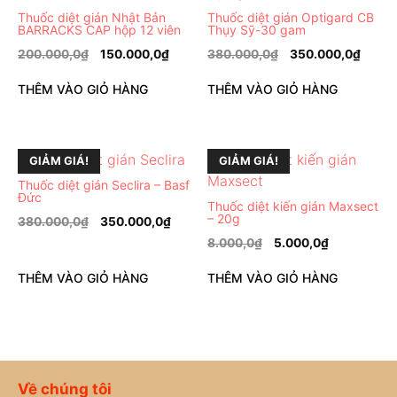
Thuốc diệt gián Nhật Bản
Thuốc diệt gián Optigard CB
BARRACKS CAP hộp 12 viên
Thụy Sỹ-30 gam
200.000,0
₫
150.000,0
₫
380.000,0
₫
350.000,0
₫
THÊM VÀO GIỎ HÀNG
THÊM VÀO GIỎ HÀNG
GIẢM GIÁ!
GIẢM GIÁ!
Thuốc diệt gián Seclira – Basf
Đức
Thuốc diệt kiến gián Maxsect
– 20g
380.000,0
₫
350.000,0
₫
8.000,0
₫
5.000,0
₫
THÊM VÀO GIỎ HÀNG
THÊM VÀO GIỎ HÀNG
Về chúng tôi