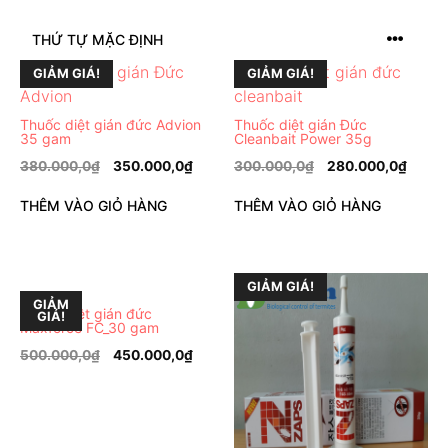
GIẢM GIÁ!
GIẢM GIÁ!
Thuốc diệt gián đức Advion
Thuốc diệt gián Đức
35 gam
Cleanbait Power 35g
380.000,0
₫
350.000,0
₫
300.000,0
₫
280.000,0
₫
THÊM VÀO GIỎ HÀNG
THÊM VÀO GIỎ HÀNG
GIẢM GIÁ!
GIẢM
Thuốc diệt gián đức
GIÁ!
Maxforce FC_30 gam
500.000,0
₫
450.000,0
₫