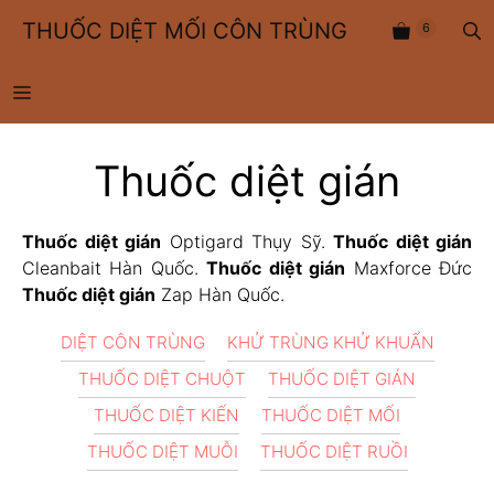
Chuyển
THUỐC DIỆT MỐI CÔN TRÙNG
6
đến
nội
dung
MENU
Thuốc diệt gián
Thuốc diệt gián
Optigard Thụy Sỹ.
Thuốc diệt gián
Cleanbait Hàn Quốc.
Thuốc diệt gián
Maxforce Đức
Thuốc diệt gián
Zap Hàn Quốc.
DIỆT CÔN TRÙNG
KHỬ TRÙNG KHỬ KHUẨN
THUỐC DIỆT CHUỘT
THUỐC DIỆT GIÁN
THUỐC DIỆT KIẾN
THUỐC DIỆT MỐI
THUỐC DIỆT MUỖI
THUỐC DIỆT RUỒI