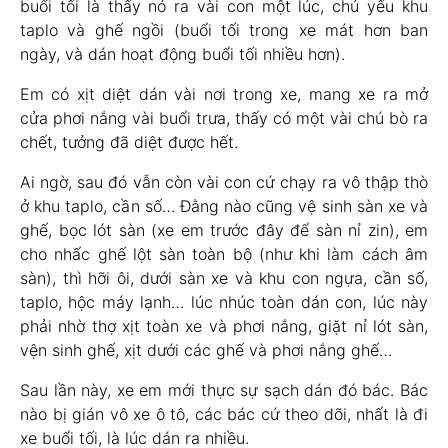
buổi tối là thấy nó ra vài con một lúc, chủ yếu khu
taplo và ghế ngồi (buổi tối trong xe mát hơn ban
ngày, và dán hoạt động buổi tối nhiều hơn).
Em có xịt diệt dán vài nơi trong xe, mang xe ra mở
cửa phơi nắng vài buổi trưa, thấy có một vài chú bò ra
chết, tưởng đã diệt được hết.
Ai ngờ, sau đó vẫn còn vài con cứ chạy ra vô thập thò
ở khu taplo, cần số… Đằng nào cũng vệ sinh sàn xe và
ghế, bọc lót sàn (xe em trước đây để sàn nỉ zin), em
cho nhấc ghế lột sàn toàn bộ (như khi làm cách âm
sàn), thì hỡi ôi, dưới sàn xe và khu con ngựa, cần số,
taplo, hộc máy lạnh… lúc nhúc toàn dán con, lúc này
phải nhờ thợ xịt toàn xe và phơi nắng, giặt nỉ lót sàn,
vện sinh ghế, xịt dưới các ghế và phơi nắng ghế…
Sau lần này, xe em mới thực sự sạch dán đó bác. Bác
nào bị gián vô xe ô tô, các bác cứ theo dõi, nhất là đi
xe buổi tối, là lúc dán ra nhiều.