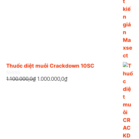
o
à
i
5
Thuốc diệt muỗi Crackdown 10SC
1.100.000,0
₫
1.000.000,0
₫
0
n
g
o
à
i
5