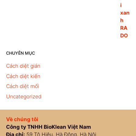
5
CHUYÊN MỤC
Cách diệt gián
Cách diệt kiến
Cách diệt mối
Uncategorized
Về chúng tôi
Công ty TNHH BioKlean Việt Nam
Địa chỉ:
59 Tô Hiệu, Hà Đông, Hà Nội