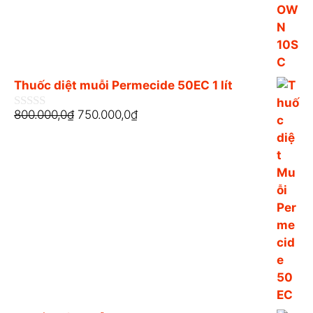
Thuốc diệt muỗi Permecide 50EC 1 lít
800.000,0
₫
750.000,0
₫
0
n
g
o
à
i
5