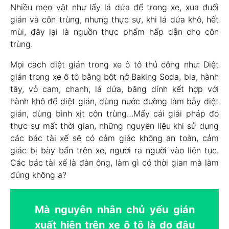
Nhiều mẹo vặt như lấy lá dứa để trong xe, xua đuổi
gián và côn trùng, nhưng thực sự, khi lá dứa khô, hết
mùi, đây lại là nguồn thực phẩm hấp dẫn cho côn
trùng.
Mọi cách diệt gián trong xe ô tô thủ công như: Diệt
gián trong xe ô tô bằng bột nở Baking Soda, bia, hành
tây, vỏ cam, chanh, lá dứa, băng dính kết hợp với
hành khô để diệt gián, dùng nước đường làm bẫy diệt
gián, dùng bình xịt côn trùng…Mấy cái giải pháp đó
thực sự mất thời gian, những nguyên liệu khi sử dụng
các bác tài xế sẽ có cảm giác không an toàn, cảm
giác bị bày bẩn trên xe, người ra người vào liên tục.
Các bác tài xế là đàn ông, làm gì có thời gian mà làm
đúng không ạ?
Mà nguyên nhân chủ yếu gián
xuất hiện trên xe ô tô là do đâu