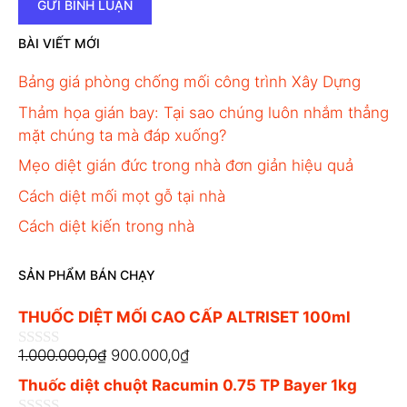
BÀI VIẾT MỚI
Bảng giá phòng chống mối công trình Xây Dựng
Thảm họa gián bay: Tại sao chúng luôn nhắm thẳng
mặt chúng ta mà đáp xuống?
Mẹo diệt gián đức trong nhà đơn giản hiệu quả
Cách diệt mối mọt gỗ tại nhà
Cách diệt kiến trong nhà
SẢN PHẨM BÁN CHẠY
THUỐC DIỆT MỐI CAO CẤP ALTRISET 100ml
1.000.000,0
₫
900.000,0
₫
0
n
Thuốc diệt chuột Racumin 0.75 TP Bayer 1kg
g
o