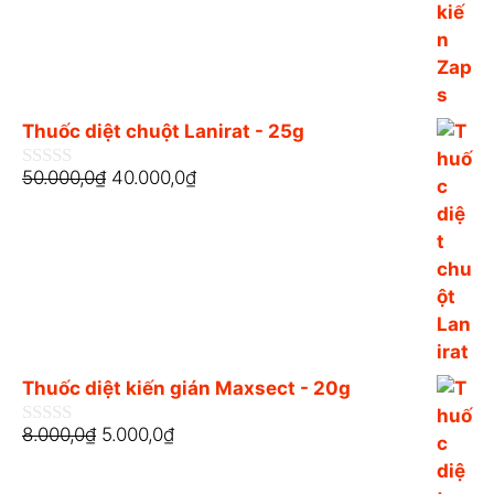
à
i
5
Thuốc diệt chuột Lanirat - 25g
50.000,0
₫
40.000,0
₫
0
n
g
o
à
i
5
Thuốc diệt kiến gián Maxsect - 20g
8.000,0
₫
5.000,0
₫
0
n
g