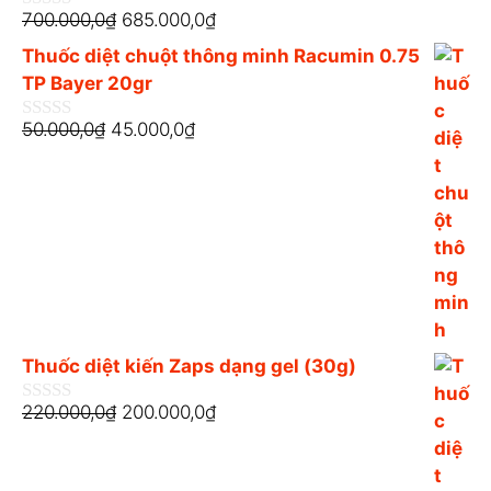
à
700.000,0
₫
685.000,0
₫
0
i
n
5
Thuốc diệt chuột thông minh Racumin 0.75
g
o
TP Bayer 20gr
à
i
50.000,0
₫
45.000,0
₫
0
5
n
g
o
à
i
5
Thuốc diệt kiến Zaps dạng gel (30g)
220.000,0
₫
200.000,0
₫
0
n
g
o