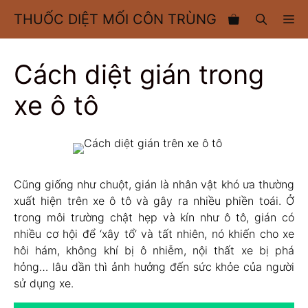
Chuyển
THUỐC DIỆT MỐI CÔN TRÙNG
M
đến
nội
dung
Cách diệt gián trong
xe ô tô
Cũng giống như chuột, gián là nhân vật khó ưa thường
xuất hiện trên xe ô tô và gây ra nhiều phiền toái. Ở
trong môi trường chật hẹp và kín như ô tô, gián có
nhiều cơ hội để ‘xây tổ’ và tất nhiên, nó khiến cho xe
hôi hám, không khí bị ô nhiễm, nội thất xe bị phá
hỏng… lâu dần thì ảnh hưởng đến sức khỏe của người
sử dụng xe.