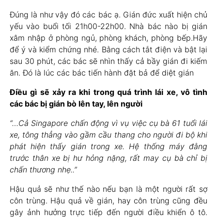
Đúng là như vậy đó các bác ạ. Gián đức xuất hiện chủ
yếu vào buổi tối 21h00-22h00. Nhà bác nào bị gián
xâm nhập ở phòng ngủ, phòng khách, phòng bếp.Hãy
để ý và kiểm chứng nhé. Bằng cách tắt điện và bật lại
sau 30 phút, các bác sẽ nhìn thấy cả bầy gián đi kiếm
ăn. Đó là lúc các bác tiến hành đặt bả để diệt gián
Điều gì sẽ xảy ra khi trong quá trình lái xe, vô tình
các bác bị gián bò lên tay, lên người
“…Cả Singapore chấn động vì vụ việc cụ bà 61 tuổi lái
xe, tông thẳng vào gầm cầu thang cho người đi bộ khi
phát hiện thấy gián trong xe. Hệ thống máy đằng
trước thân xe bị hư hỏng nặng, rất may cụ bà chỉ bị
chấn thương nhẹ..”
Hậu quả sẽ như thế nào nếu bạn là một người rất sợ
côn trùng. Hậu quả về gián, hay côn trùng cũng đều
gây ảnh hưởng trực tiếp đến người điều khiển ô tô.