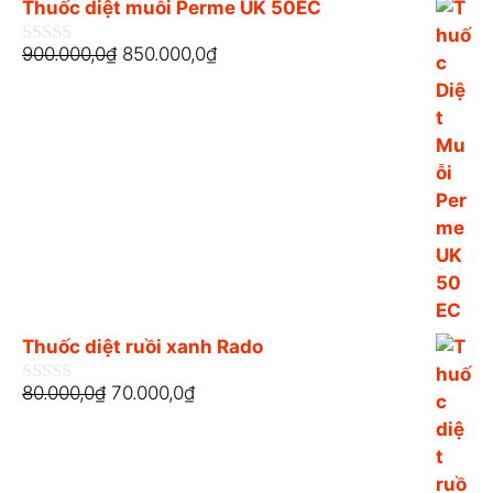
Thuốc diệt muỗi Perme UK 50EC
900.000,0
₫
850.000,0
₫
0
n
g
o
à
i
5
Thuốc diệt ruồi xanh Rado
80.000,0
₫
70.000,0
₫
0
n
g
o
à
i