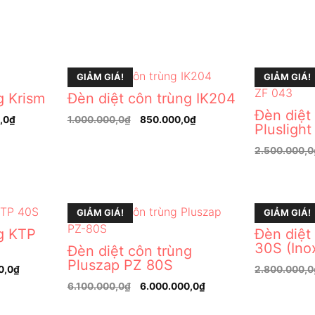
GIẢM GIÁ!
GIẢM GIÁ!
g Krism
Đèn diệt côn trùng IK204
Đèn diệt
,0
₫
1.000.000,0
₫
850.000,0
₫
Plusligh
2.500.000,0
GIẢM GIÁ!
GIẢM GIÁ!
ng KTP
Đèn diệt
30S (Ino
Đèn diệt côn trùng
Pluszap PZ 80S
0,0
₫
2.800.000,0
6.100.000,0
₫
6.000.000,0
₫