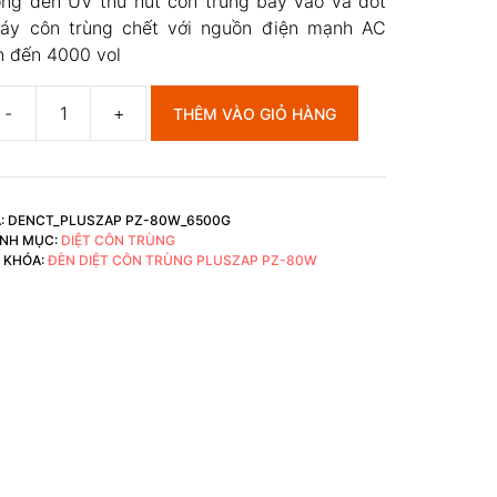
ng đèn UV thu hút côn trùng bay vào và đốt
áy côn trùng chết với nguồn điện mạnh AC
n đến 4000 vol
THÊM VÀO GIỎ HÀNG
èn
ệt
n
ùng
:
DENCT_PLUSZAP PZ-80W_6500G
uszap
NH MỤC:
DIỆT CÔN TRÙNG
-
 KHÓA:
ĐÈN DIỆT CÔN TRÙNG PLUSZAP PZ-80W
0W
ợng