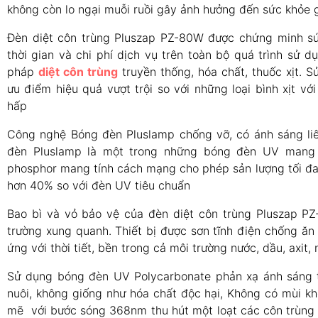
không còn lo ngại muỗi ruồi gây ảnh hưởng đến sức khỏe 
Đèn diệt côn trùng Pluszap PZ-80W được chứng minh sứ
thời gian và chi phí dịch vụ trên toàn bộ quá trình sử
pháp
diệt côn trùng
truyền thống, hóa chất, thuốc xịt. 
ưu điểm hiệu quả vượt trội so với những loại bình xịt vớ
hấp
Công nghệ Bóng đèn Pluslamp chống vỡ, có ánh sáng liê
đèn Pluslamp là một trong những bóng đèn UV mang t
phosphor mang tính cách mạng cho phép sản lượng tối đ
hơn 40% so với đèn UV tiêu chuẩn
Bao bì và vỏ bảo vệ của đèn diệt côn trùng Pluszap P
trường xung quanh. Thiết bị được sơn tĩnh điện chống ăn
ứng với thời tiết, bền trong cả môi trường nước, dầu, axit,
Sử dụng bóng đèn UV Polycarbonate phản xạ ánh sáng t
nuôi, không giống như hóa chất độc hại, Không có mùi k
mẽ với bước sóng 368nm thu hút một loạt các côn trùng 