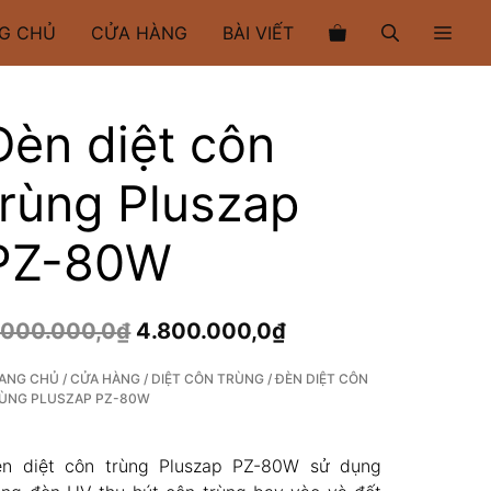
côn
trùng
G CHỦ
CỬA HÀNG
BÀI VIẾT
Pluszap
PZ-
80W
số
Đèn diệt côn
lượng
trùng Pluszap
PZ-80W
.000.000,0
₫
4.800.000,0
₫
ANG CHỦ
/
CỬA HÀNG
/
DIỆT CÔN TRÙNG
/ ĐÈN DIỆT CÔN
ÙNG PLUSZAP PZ-80W
èn diệt côn trùng Pluszap PZ-80W sử dụng