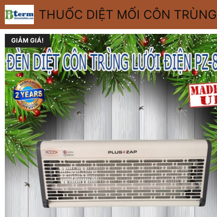
Chuyển
THUỐC DIỆT MỐI CÔN TRÙNG
đến
nội
dung
GIẢM GIÁ!