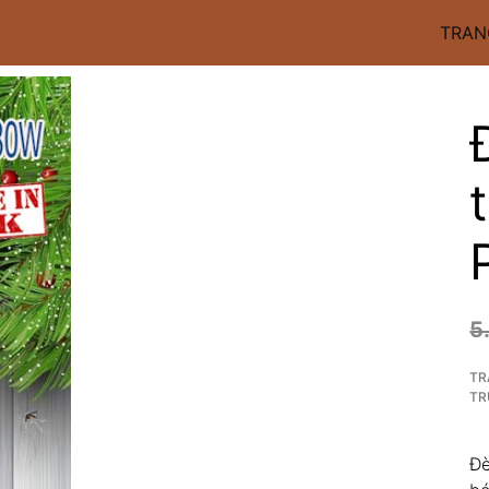
TRAN
5
TR
TR
Đ