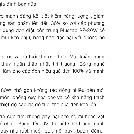
gia đình bạn nữa
c mạnh đáng kể, tiết kiệm năng lượng , giảm
 dụng sản phẩm lên đến 36% so với các phương
Sử dụng đèn diệt côn trùng Pluszap PZ-80W có
i mùi khó chịu, nồng nặc độc hại với đường hô
n tục và có tuổi thọ cao hơn. Mặt khác, bóng
hủy ngân thấp nhất thị trường. Công nghệ
a, làm cho các đèn hiệu quả đến 100% và mạnh
Z-80W nhỏ gọn không tác động nhiều đến môi
 mòn, chống oxy hóa cao và có khả năng thích
 nhiệt độ cao do đó tuổi thọ của đèn khá lớn
ia cực tím không gây hại cho người hoặc vật
hó chịu . Bóng đèn UV thu hút Côn trùng mạnh
bay như ruồi, muỗi, bọ , mối bay , bướm đêm…