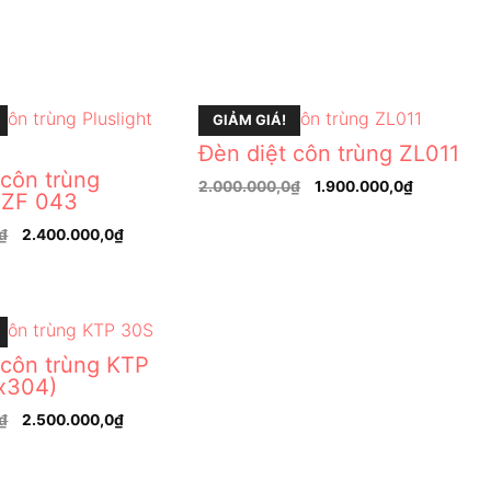
GIẢM GIÁ!
Đèn diệt côn trùng ZL011
 côn trùng
2.000.000,0
₫
1.900.000,0
₫
t ZF 043
₫
2.400.000,0
₫
 côn trùng KTP
x304)
₫
2.500.000,0
₫