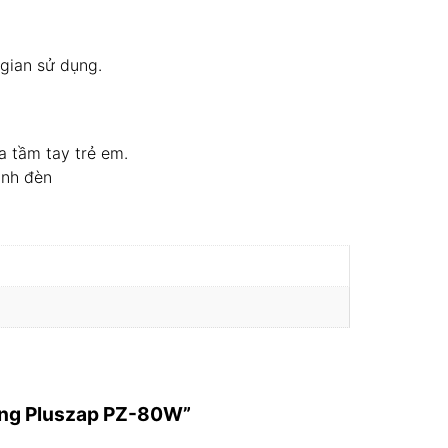
 gian sử dụng.
a tầm tay trẻ em.
inh đèn
trùng Pluszap PZ-80W”