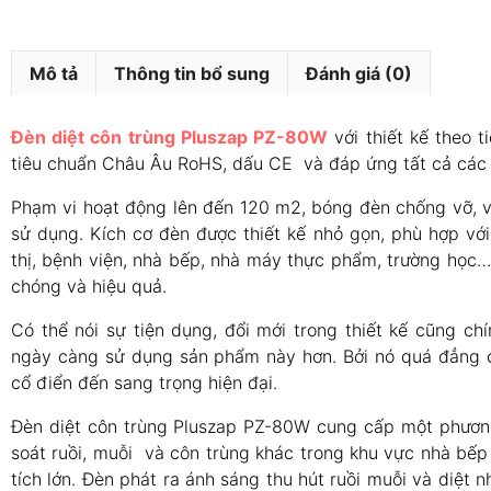
Mô tả
Thông tin bổ sung
Đánh giá (0)
Đèn diệt côn trùng Pluszap PZ-80W
với thiết kế theo 
tiêu chuẩn Châu Âu RoHS, dấu CE và đáp ứng tất cả các t
Phạm vi hoạt động lên đến 120 m2, bóng đèn chống vỡ, vỏ
sử dụng. Kích cơ đèn được thiết kế nhỏ gọn, phù hợp với
thị, bệnh viện, nhà bếp, nhà máy thực phẩm, trường học…
chóng và hiệu quả.
Có thể nói sự tiện dụng, đổi mới trong thiết kế cũng ch
ngày càng sử dụng sản phẩm này hơn. Bởi nó quá đẳng c
cổ điển đến sang trọng hiện đại.
Đèn diệt côn trùng Pluszap PZ-80W cung cấp một phương
soát ruồi, muỗi và côn trùng khác trong khu vực nhà bếp
tích lớn. Đèn phát ra ánh sáng thu hút ruồi muỗi và diệt 