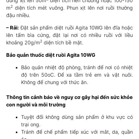
dùng xịt lên 50m
diện tích nền chuồng hoặc 100-150
2
m
diện tích mét vuông. Phun xịt lên nơi ruồi thường
đậu nhiều.
– Rải:
Đặt sản phẩm diệt ruồi Agita 10WG lên đĩa hoặc
lên tấm bìa cứng, đặt lại nơi có nhiều ruồi với liều
2
khoảng 20g/m
diện tích bề mặt.
Bảo quản thuốc diệt ruồi Agita 10WG
Bảo quản nhiệt độ phòng, tránh để nơi có nhiệt
độ trên 50oC. Để xa tầm trẻ em và vật nuôi.
Không để chung với thức ăn.
Thông tin cảnh báo về nguy cơ gây hại đến sức khỏe
con người và môi trường
Tuyệt đối không dùng sản phẩm ở khu vực có
trại ong.
Tránh để chế phẩm tiếp xúc với mắt, da, quần