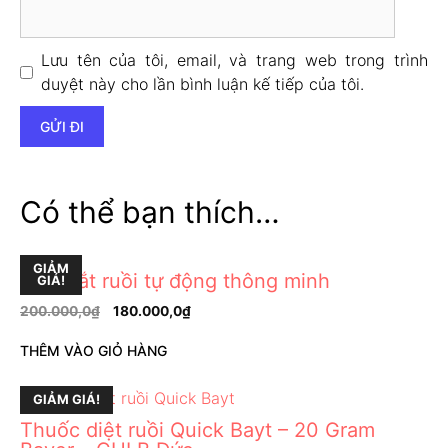
Lưu tên của tôi, email, và trang web trong trình
duyệt này cho lần bình luận kế tiếp của tôi.
Có thể bạn thích…
GIẢM
Máy bắt ruồi tự động thông minh
GIÁ!
200.000,0
₫
180.000,0
₫
THÊM VÀO GIỎ HÀNG
GIẢM GIÁ!
Thuốc diệt ruồi Quick Bayt – 20 Gram