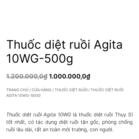
Thuốc diệt ruồi Agita
10WG-500g
1.200.000,0
₫
1.000.000,0
₫
TRANG CHỦ
/
CỬA HÀNG
/
THUỐC DIỆT RUỒI
/ THUỐC DIỆT RUỒI
AGITA 10WG-500G
Thuốc diệt ruồi Agita 10WG
là thuốc diệt ruồi Thụy Sĩ
tốt nhất, có tác dụng diệt ruồi tận gốc, phòng chống
ruồi lâu dài, rất an toàn môi trường, con người.