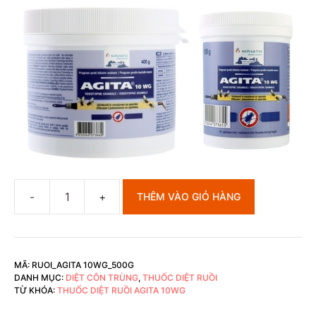
THÊM VÀO GIỎ HÀNG
Thuốc
diệt
ruồi
Agita
MÃ:
RUOI_AGITA 10WG_500G
10WG-
DANH MỤC:
DIỆT CÔN TRÙNG
,
THUỐC DIỆT RUỒI
500g
TỪ KHÓA:
THUỐC DIỆT RUỒI AGITA 10WG
số