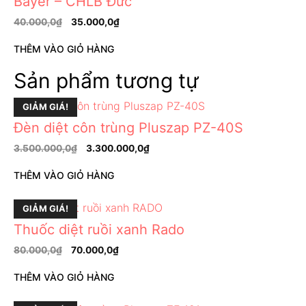
Bayer – CHLB Đức
40.000,0
₫
35.000,0
₫
THÊM VÀO GIỎ HÀNG
Sản phẩm tương tự
GIẢM GIÁ!
Đèn diệt côn trùng Pluszap PZ-40S
3.500.000,0
₫
3.300.000,0
₫
THÊM VÀO GIỎ HÀNG
GIẢM GIÁ!
Thuốc diệt ruồi xanh Rado
80.000,0
₫
70.000,0
₫
THÊM VÀO GIỎ HÀNG