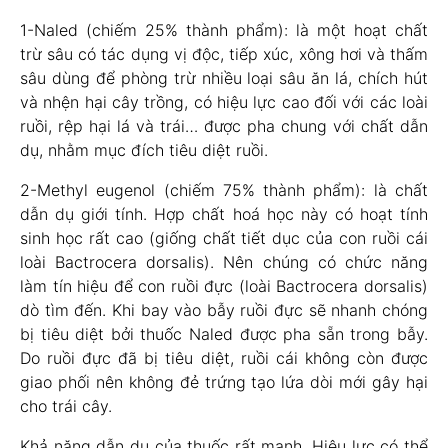
1-Naled (chiếm 25% thành phẩm): là một hoạt chất
trừ sâu có tác dụng vị độc, tiếp xúc, xông hơi và thấm
sâu dùng để phòng trừ nhiều loại sâu ăn lá, chích hút
và nhện hại cây trồng, có hiệu lực cao đối với các loài
ruồi, rệp hại lá và trái… được pha chung với chất dẫn
dụ, nhằm mục đích tiêu diệt ruồi.
2-Methyl eugenol (chiếm 75% thành phẩm): là chất
dẫn dụ giới tính. Hợp chất hoá học này có hoạt tính
sinh học rất cao (giống chất tiết dục của con ruồi cái
loài Bactrocera dorsalis). Nên chúng có chức năng
làm tín hiệu để con ruồi đực (loài Bactrocera dorsalis)
dò tìm đến. Khi bay vào bẫy ruồi đực sẽ nhanh chóng
bị tiêu diệt bởi thuốc Naled được pha sẵn trong bẫy.
Do ruồi đực đã bị tiêu diệt, ruồi cái không còn được
giao phối nên không đẻ trứng tạo lứa dòi mới gây hại
cho trái cây.
Khả năng dẫn dụ của thuốc rất mạnh. Hiệu lực có thể