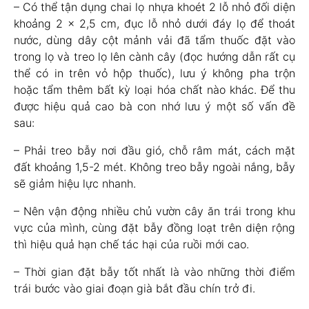
– Có thể tận dụng chai lọ nhựa khoét 2 lỗ nhỏ đối diện
khoảng 2 x 2,5 cm, đục lỗ nhỏ dưới đáy lọ để thoát
nước, dùng dây cột mảnh vải đã tẩm thuốc đặt vào
trong lọ và treo lọ lên cành cây (đọc hướng dẫn rất cụ
thể có in trên vỏ hộp thuốc), lưu ý không pha trộn
hoặc tẩm thêm bất kỳ loại hóa chất nào khác. Để thu
được hiệu quả cao bà con nhớ lưu ý một số vấn đề
sau:
– Phải treo bẫy nơi đầu gió, chỗ râm mát, cách mặt
đất khoảng 1,5-2 mét. Không treo bẫy ngoài nắng, bẫy
sẽ giảm hiệu lực nhanh.
– Nên vận động nhiều chủ vườn cây ăn trái trong khu
vực của mình, cùng đặt bẫy đồng loạt trên diện rộng
thì hiệu quả hạn chế tác hại của ruồi mới cao.
– Thời gian đặt bẫy tốt nhất là vào những thời điểm
trái bước vào giai đoạn già bắt đầu chín trở đi.