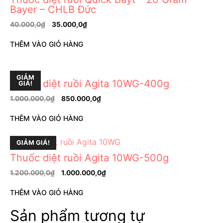
Bayer – CHLB Đức
40.000,0
₫
35.000,0
₫
THÊM VÀO GIỎ HÀNG
GIẢM
Thuốc diệt ruồi Agita 10WG-400g
GIÁ!
1.000.000,0
₫
850.000,0
₫
THÊM VÀO GIỎ HÀNG
GIẢM GIÁ!
Thuốc diệt ruồi Agita 10WG-500g
1.200.000,0
₫
1.000.000,0
₫
THÊM VÀO GIỎ HÀNG
Sản phẩm tương tự