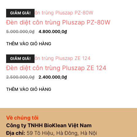
GIẢM GIÁ!
Đèn diệt côn trùng Pluszap PZ-80W
5.000.000,0
₫
4.800.000,0
₫
THÊM VÀO GIỎ HÀNG
GIẢM GIÁ!
Đèn diệt côn trùng Pluszap ZE 124
2.500.000,0
₫
2.400.000,0
₫
THÊM VÀO GIỎ HÀNG
Về chúng tôi
Công ty TNHH BioKlean Việt Nam
Địa chỉ:
59 Tô Hiệu, Hà Đông, Hà Nội