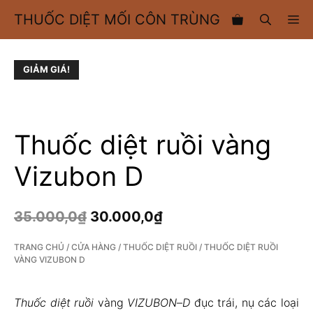
Chuyển
THUỐC DIỆT MỐI CÔN TRÙNG
M
đến
nội
dung
GIẢM GIÁ!
Thuốc diệt ruồi vàng
Vizubon D
35.000,0
₫
30.000,0
₫
TRANG CHỦ
/
CỬA HÀNG
/
THUỐC DIỆT RUỒI
/ THUỐC DIỆT RUỒI
VÀNG VIZUBON D
Thuốc
diệt ruồi
vàng
VIZUBON
–
D
đục trái, nụ các loại