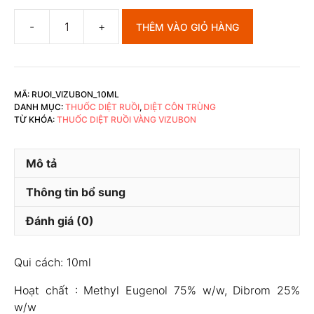
THÊM VÀO GIỎ HÀNG
Thuốc
diệt
ruồi
vàng
MÃ:
RUOI_VIZUBON_10ML
Vizubon
DANH MỤC:
THUỐC DIỆT RUỒI
,
DIỆT CÔN TRÙNG
D
TỪ KHÓA:
THUỐC DIỆT RUỒI VÀNG VIZUBON
số
lượng
Mô tả
Thông tin bổ sung
Đánh giá (0)
Qui cách: 10ml
Hoạt chất : Methyl Eugenol 75% w/w, Dibrom 25%
w/w