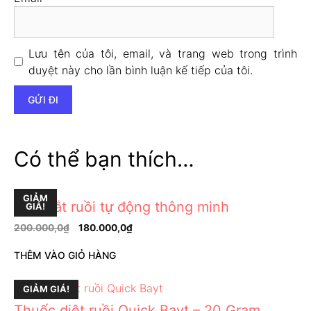
Lưu tên của tôi, email, và trang web trong trình
duyệt này cho lần bình luận kế tiếp của tôi.
Có thể bạn thích…
GIẢM
Máy bắt ruồi tự động thông minh
GIÁ!
200.000,0
₫
180.000,0
₫
THÊM VÀO GIỎ HÀNG
GIẢM GIÁ!
Thuốc diệt ruồi Quick Bayt – 20 Gram