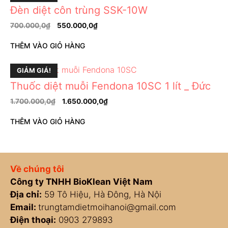
Đèn diệt côn trùng SSK-10W
700.000,0
₫
550.000,0
₫
THÊM VÀO GIỎ HÀNG
GIẢM GIÁ!
Thuốc diệt muỗi Fendona 10SC 1 lít _ Đức
1.700.000,0
₫
1.650.000,0
₫
THÊM VÀO GIỎ HÀNG
Về chúng tôi
Công ty TNHH BioKlean Việt Nam
Địa chỉ:
59 Tô Hiệu, Hà Đông, Hà Nội
Email:
trungtamdietmoihanoi@gmail.com
Điện thoại:
0903 279893