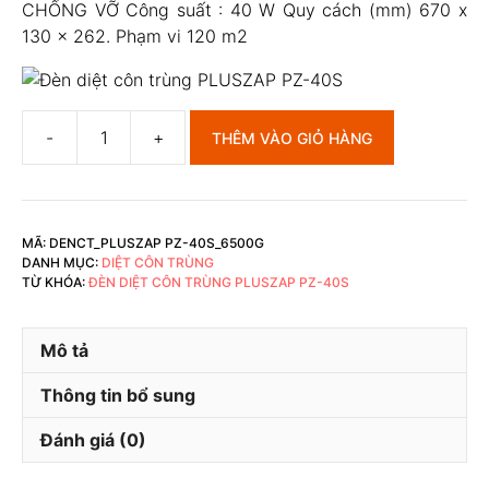
CHỐNG VỠ Công suất : 40 W Quy cách (mm) 670 x
130 x 262. Phạm vi 120 m2
THÊM VÀO GIỎ HÀNG
Đèn
diệt
côn
trùng
MÃ:
DENCT_PLUSZAP PZ-40S_6500G
Pluszap
DANH MỤC:
DIỆT CÔN TRÙNG
PZ-
TỪ KHÓA:
ĐÈN DIỆT CÔN TRÙNG PLUSZAP PZ-40S
40S
số
Mô tả
lượng
Thông tin bổ sung
Đánh giá (0)