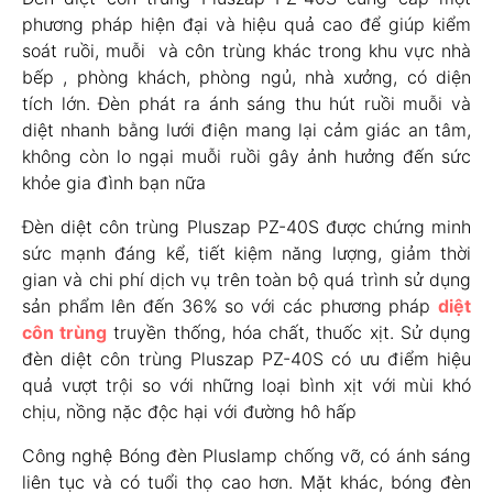
phương pháp hiện đại và hiệu quả cao để giúp kiểm
soát ruồi, muỗi và côn trùng khác trong khu vực nhà
bếp , phòng khách, phòng ngủ, nhà xưởng, có diện
tích lớn. Đèn phát ra ánh sáng thu hút ruồi muỗi và
diệt nhanh bằng lưới điện mang lại cảm giác an tâm,
không còn lo ngại muỗi ruồi gây ảnh hưởng đến sức
khỏe gia đình bạn nữa
Đèn diệt côn trùng Pluszap PZ-40S được chứng minh
sức mạnh đáng kể, tiết kiệm năng lượng, giảm thời
gian và chi phí dịch vụ trên toàn bộ quá trình sử dụng
sản phẩm lên đến 36% so với các phương pháp
diệt
côn trùng
truyền thống, hóa chất, thuốc xịt. Sử dụng
đèn diệt côn trùng Pluszap PZ-40S có ưu điểm hiệu
quả vượt trội so với những loại bình xịt với mùi khó
chịu, nồng nặc độc hại với đường hô hấp
Công nghệ Bóng đèn Pluslamp chống vỡ, có ánh sáng
liên tục và có tuổi thọ cao hơn. Mặt khác, bóng đèn