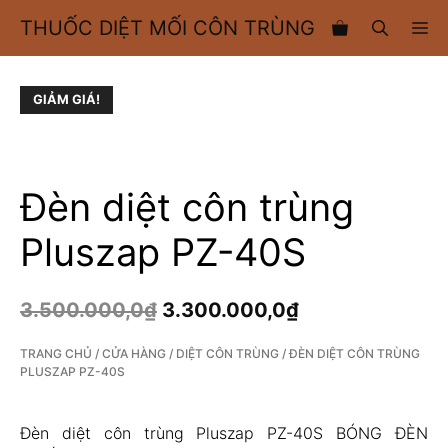
Chuyển
THUỐC DIỆT MỐI CÔN TRÙNG
M
đến
nội
dung
GIẢM GIÁ!
Đèn diệt côn trùng
Pluszap PZ-40S
3.500.000,0
₫
3.300.000,0
₫
TRANG CHỦ
/
CỬA HÀNG
/
DIỆT CÔN TRÙNG
/ ĐÈN DIỆT CÔN TRÙNG
PLUSZAP PZ-40S
Đèn diệt côn trùng Pluszap PZ-40S
BÓNG ĐÈN